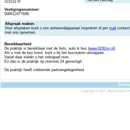
* niet elke zaterdag.
32151179
Vestigingsnummer:
000012477699
Afspraak maken:
Voor afspraken kunt u ons antwoordapparaat inspreken of per
mail
contact
met ons opnemen.
Bereikbaarheid
De praktijk is bereikbaar met de fiets, auto & bus (
www.9292ov.nl
).
Als u met de bus komt, kunt u bij het busstation uitstappen.
Vanaf daar steekt u het zebrapad over.
En dan is de praktijk op nummer 24 gevestigd.
De praktijk heeft voldoende parkeergelegenheid.
Discl
Copyright © 2011, Mondhygiëne Pra