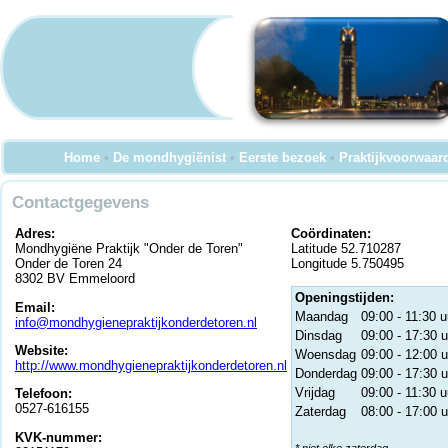
Home
•
De mondhygiënist
•
Eerste bezoek
•
Praktijkvoorwaar
Contactgegevens
Adres:
Coördinaten:
Mondhygiëne Praktijk "Onder de Toren"
Latitude 52.710287
Onder de Toren 24
Longitude 5.750495
8302 BV Emmeloord
Openingstijden:
Email:
Maandag
09:00 - 11:30 u
info@mondhygienepraktijkonderdetoren.nl
Dinsdag
09:00 - 17:30 u
Website:
Woensdag
09:00 - 12:00 u
http://www.mondhygienepraktijkonderdetoren.nl
Donderdag
09:00 - 17:30 u
Vrijdag
09:00 - 11:30 u
Telefoon:
0527-616155
Zaterdag
08:00 - 17:00 u
KVK-nummer: