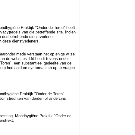
Mondhygiëne Praktijk "Onder de Toren" heeft
acy)regels van die betreffende site. Indien
 desbetreffende dienstverlener.
n deze dienstverleners.
waaronder mede verstaan het op enige wijze
van de websites. Dit houdt tevens onder
 Toren", een substantieel gedeelte van de
(en) herhaald en systematisch op te vragen
ondhygiëne Praktijk "Onder de Toren"
endoms)rechten van derden of anderzins
epassing. Mondhygiëne Praktijk "Onder de
rstrekt.