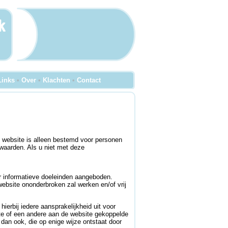
Links
•
Over
•
Klachten
•
Contact
 website is alleen bestemd voor personen
rwaarden. Als u niet met deze
r informatieve doeleinden aangeboden.
website ononderbroken zal werken en/of vrij
erbij iedere aansprakelijkheid uit voor
site of een andere aan de website gekoppelde
 dan ook, die op enige wijze ontstaat door