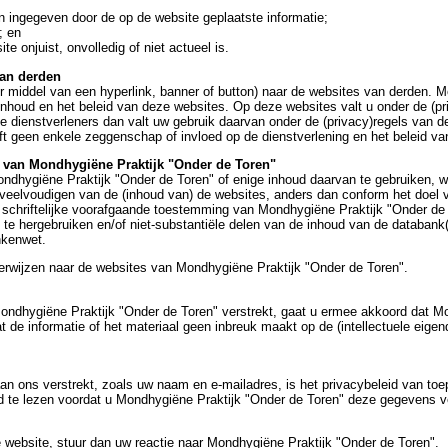
jn ingegeven door de op de website geplaatste informatie;
; en
te onjuist, onvolledig of niet actueel is.
van derden
or middel van een hyperlink, banner of button) naar de websites van derden. 
houd en het beleid van deze websites. Op deze websites valt u onder de (priv
 dienstverleners dan valt uw gebruik daarvan onder de (privacy)regels van de
t geen enkele zeggenschap of invloed op de dienstverlening en het beleid va
s van Mondhygiëne Praktijk "Onder de Toren"
ondhygiëne Praktijk "Onder de Toren" of enige inhoud daarvan te gebruiken, 
erveelvoudigen van de (inhoud van) de websites, anders dan conform het doel 
r schriftelijke voorafgaande toestemming van Mondhygiëne Praktijk "Onder de
 te hergebruiken en/of niet-substantiële delen van de inhoud van de databank
nkenwet.
verwijzen naar de websites van Mondhygiëne Praktijk "Onder de Toren".
 Mondhygiëne Praktijk "Onder de Toren" verstrekt, gaat u ermee akkoord dat M
 de informatie of het materiaal geen inbreuk maakt op de (intellectuele eig
n ons verstrekt, zoals uw naam en e-mailadres, is het privacybeleid van to
 te lezen voordat u Mondhygiëne Praktijk "Onder de Toren" deze gegevens ve
e website, stuur dan uw reactie naar Mondhygiëne Praktijk "Onder de Toren".