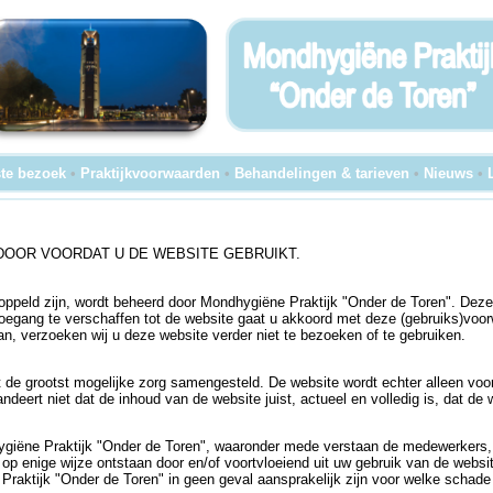
te bezoek
•
Praktijkvoorwaarden
•
Behandelingen & tarieven
•
Nieuws
•
DOOR VOORDAT U DE WEBSITE GEBRUIKT.
oppeld zijn, wordt beheerd door Mondhygiëne Praktijk "Onder de Toren". Deze
toegang te verschaffen tot de website gaat u akkoord met deze (gebruiks)voo
n, verzoeken wij u deze website verder niet te bezoeken of te gebruiken.
de grootst mogelijke zorg samengesteld. De website wordt echter alleen voo
deert niet dat de inhoud van de website juist, actueel en volledig is, dat de 
ygiëne Praktijk "Onder de Toren", waaronder mede verstaan de medewerkers, hi
, op enige wijze ontstaan door en/of voortvloeiend uit uw gebruik van de web
 Praktijk "Onder de Toren" in geen geval aansprakelijk zijn voor welke schade