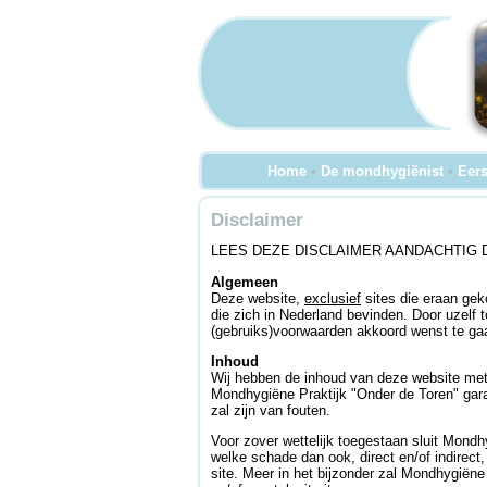
Home
•
De mondhygiënist
•
Eers
Disclaimer
LEES DEZE DISCLAIMER AANDACHTIG 
Algemeen
Deze website,
exclusief
sites die eraan gek
die zich in Nederland bevinden. Door uzelf 
(gebruiks)voorwaarden akkoord wenst te gaa
Inhoud
Wij hebben de inhoud van deze website met 
Mondhygiëne Praktijk "Onder de Toren" garan
zal zijn van fouten.
Voor zover wettelijk toegestaan sluit Mondh
welke schade dan ook, direct en/of indirect
site. Meer in het bijzonder zal Mondhygiëne