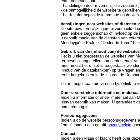
en/of voortvloeit uit:
- handelingen door u verricht, die zouden zi
- de onmogelijkheid de website te gebruiken
- het feit dat bepaalde informatie op de websi
Verwijzingen naar websites of diensten 
De site bevat verwijzingen (bijvoorbeeld do
geen enkele zeggenschap of invloed op de in
u gebruik maakt van de diensten van externe
Mondhygiëne Praktijk "Onder de Toren" heef
Gebruik van de (inhoud van) de website
Het is u niet toegestaan de websites van M
ter beschikking stellen aan derden en/of v
meer in dat het u niet is toegestaan, zonde
inhoud van de databank(en) op te vragen en
en te hergebruiken in de zin van de Databa
Het is toegestaan om via een hyperlink te 
Door u verstrekte informatie en materiaal
Indien u informatie of ander materiaal aan
hiervan gebruik kan maken. U garandeert dat
onrechtmatig is.
Persoonsgegevens
Indien u op de website persoonsgegevens aa
Toren" raadt u aan om dit
privacybeleid
goed
Contact
Indien u een vraag of klacht heeft over dez