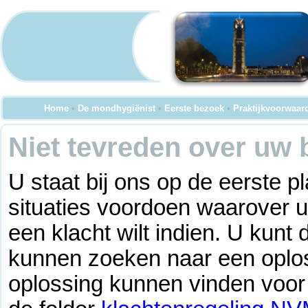
Home
•
De mondhygiënist
•
Eerste bezoek
•
Praktijkvoorwaar
Niet tevreden over uw
U staat bij ons op de eerste 
situaties voordoen waarover u
een klacht wilt indien. U kunt 
kunnen zoeken naar een oplo
oplossing kunnen vinden voor 