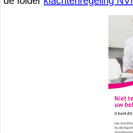
de folder
klachtenregeling N