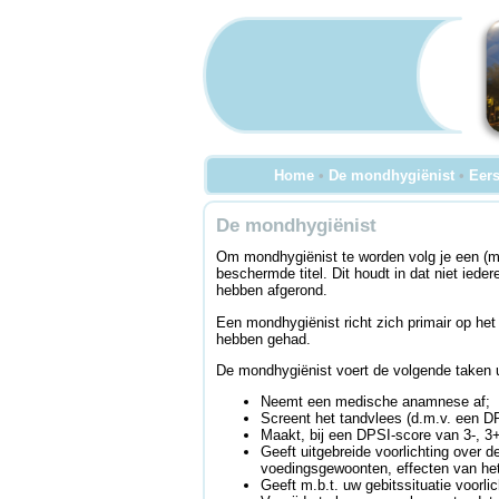
Home
•
De mondhygiënist
•
Eers
De mondhygiënist
Om mondhygiënist te worden volg je een (mo
beschermde titel. Dit houdt in dat niet ie
hebben afgerond.
Een mondhygiënist richt zich primair op he
hebben gehad.
De mondhygiënist voert de volgende taken u
Neemt een medische anamnese af;
Screent het tandvlees (d.m.v. een D
Maakt, bij een DPSI-score van 3-, 3+
Geeft uitgebreide voorlichting over 
voedingsgewoonten, effecten van het
Geeft m.b.t. uw gebitssituatie voorlic