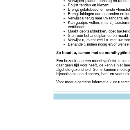
Verwijdert plaque, aanslag en tandst
Polijst tanden en kiezen;
Brengt gebitsbeschermende vloeistoff
Brengt laklagen aan op tanden en kie
Verwijst u terug naar uw tandarts als 
Kan gaatjes vullen, mits zij toestemm
certificaat;
Maakt gebitsafdrukken, doet bacterio
Stelt een behandelplan op en maakt 
Verwijst u, eventueel i.o. met uw tan
Behandelt, indien nodig en/of wensel
Zo houdt u, samen met de mondhygiënis
Een bezoek aan een mondhygiënist is belangr
daar geen tijd voor heeft, de kennis niet he
algehele gezondheid. Soms kunnen medicijne
bijvoorbeeld aan diabetes, hart- en vaatzi
Voor meer algemene informatie kunt u tere