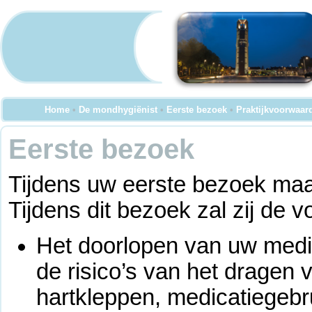
Home
•
De mondhygiënist
•
Eerste bezoek
•
Praktijkvoorwaar
Eerste bezoek
Tijdens uw eerste bezoek maa
Tijdens dit bezoek zal zij de
Het doorlopen van uw medi
de risico’s van het dragen
hartkleppen, medicatiegebr