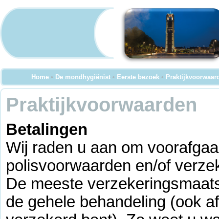
Home
•
De mondhygiënist
•
Eerste bezoek
•
Praktijkvoorwaar
Praktijkvoorwaarden
Betalingen
Wij raden u aan om voorafgaa
polisvoorwaarden en/of verze
De meeste verzekeringsmaats
de gehele behandeling (ook af