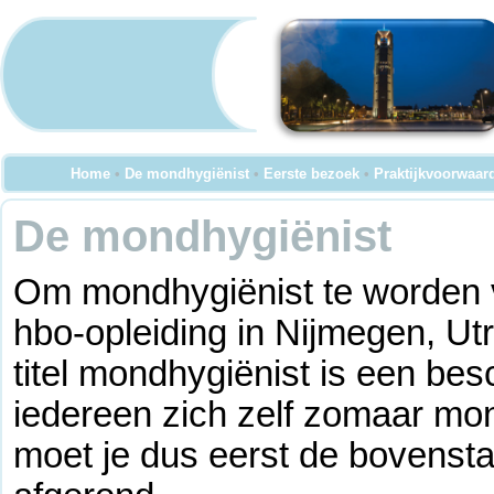
Home
•
De mondhygiënist
•
Eerste bezoek
•
Praktijkvoorwaar
De mondhygiënist
Om mondhygiënist te worden v
hbo-opleiding in Nijmegen, U
titel mondhygiënist is een besc
iedereen zich zelf zomaar mo
moet je dus eerst de bovenst