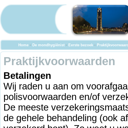
Home
•
De mondhygiënist
•
Eerste bezoek
•
Praktijkvoorwaar
Praktijkvoorwaarden
Betalingen
Wij raden u aan om voorafgaa
polisvoorwaarden en/of verze
De meeste verzekeringsmaats
de gehele behandeling (ook af