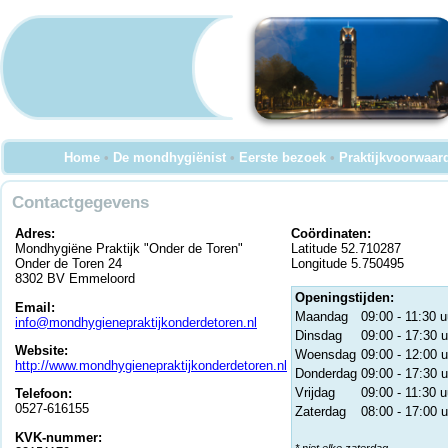
Home
•
De mondhygiënist
•
Eerste bezoek
•
Praktijkvoorwaar
Contactgegevens
Adres:
Coördinaten:
Mondhygiëne Praktijk "Onder de Toren"
Latitude 52.710287
Onder de Toren 24
Longitude 5.750495
8302 BV Emmeloord
Openingstijden:
Email:
Maandag
09:00 - 11:30 u
info@mondhygienepraktijkonderdetoren.nl
Dinsdag
09:00 - 17:30 u
Website:
Woensdag
09:00 - 12:00 u
http://www.mondhygienepraktijkonderdetoren.nl
Donderdag
09:00 - 17:30 u
Vrijdag
09:00 - 11:30 u
Telefoon:
0527-616155
Zaterdag
08:00 - 17:00 u
KVK-nummer: