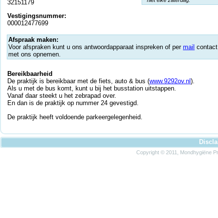
* niet elke zaterdag.
32151179
Vestigingsnummer:
000012477699
Afspraak maken:
Voor afspraken kunt u ons antwoordapparaat inspreken of per
mail
contact
met ons opnemen.
Bereikbaarheid
De praktijk is bereikbaar met de fiets, auto & bus (
www.9292ov.nl
).
Als u met de bus komt, kunt u bij het busstation uitstappen.
Vanaf daar steekt u het zebrapad over.
En dan is de praktijk op nummer 24 gevestigd.
De praktijk heeft voldoende parkeergelegenheid.
Discl
Copyright © 2011, Mondhygiëne Pra