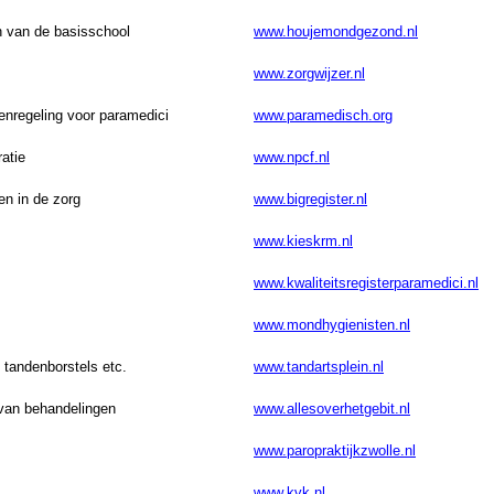
en van de basisschool
www.houjemondgezond.nl
www.zorgwijzer.nl
enregeling voor paramedici
www.paramedisch.org
atie
www.npcf.nl
en in de zorg
www.bigregister.nl
www.kieskrm.nl
www.kwaliteitsregisterparamedici.nl
www.mondhygienisten.nl
, tandenborstels etc.
www.tandartsplein.nl
 van behandelingen
www.allesoverhetgebit.nl
www.paropraktijkzwolle.nl
www.kvk.nl