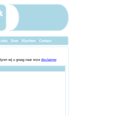
Links
•
Over
•
Klachten
•
Contact
wijzen wij u graag naar onze
disclaimer
.