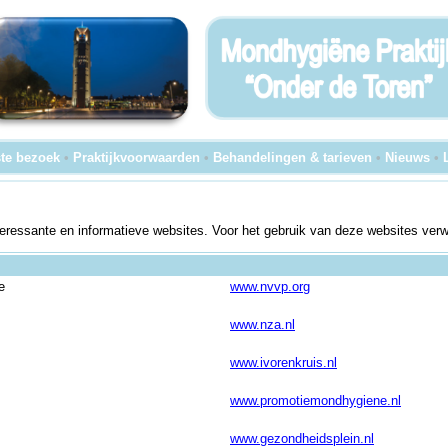
te bezoek
•
Praktijkvoorwaarden
•
Behandelingen & tarieven
•
Nieuws
•
interessante en informatieve websites. Voor het gebruik van deze websites ver
e
www.nvvp.org
www.nza.nl
www.ivorenkruis.nl
www.promotiemondhygiene.nl
www.gezondheidsplein.nl