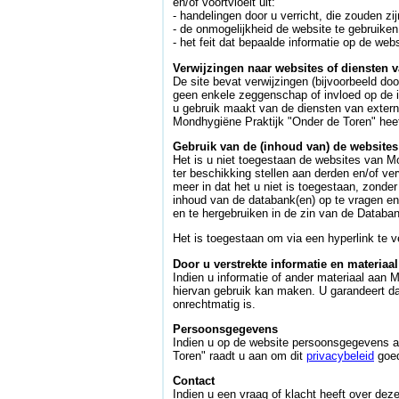
en/of voortvloeit uit:
- handelingen door u verricht, die zouden zi
- de onmogelijkheid de website te gebruiken
- het feit dat bepaalde informatie op de websi
Verwijzingen naar websites of diensten 
De site bevat verwijzingen (bijvoorbeeld do
geen enkele zeggenschap of invloed op de in
u gebruik maakt van de diensten van externe
Mondhygiëne Praktijk "Onder de Toren" heef
Gebruik van de (inhoud van) de website
Het is u niet toegestaan de websites van M
ter beschikking stellen aan derden en/of v
meer in dat het u niet is toegestaan, zonde
inhoud van de databank(en) op te vragen en
en te hergebruiken in de zin van de Databa
Het is toegestaan om via een hyperlink te 
Door u verstrekte informatie en materiaal
Indien u informatie of ander materiaal aan
hiervan gebruik kan maken. U garandeert dat
onrechtmatig is.
Persoonsgegevens
Indien u op de website persoonsgegevens aa
Toren" raadt u aan om dit
privacybeleid
goed
Contact
Indien u een vraag of klacht heeft over dez