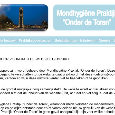
te bezoek
•
Praktijkvoorwaarden
•
Behandelingen & tarieven
•
Nieuws
•
DOOR VOORDAT U DE WEBSITE GEBRUIKT.
oppeld zijn, wordt beheerd door Mondhygiëne Praktijk "Onder de Toren". Deze
toegang te verschaffen tot de website gaat u akkoord met deze (gebruiks)voo
n, verzoeken wij u deze website verder niet te bezoeken of te gebruiken.
de grootst mogelijke zorg samengesteld. De website wordt echter alleen voo
deert niet dat de inhoud van de website juist, actueel en volledig is, dat de 
ygiëne Praktijk "Onder de Toren", waaronder mede verstaan de medewerkers, hi
, op enige wijze ontstaan door en/of voortvloeiend uit uw gebruik van de web
 Praktijk "Onder de Toren" in geen geval aansprakelijk zijn voor welke schade