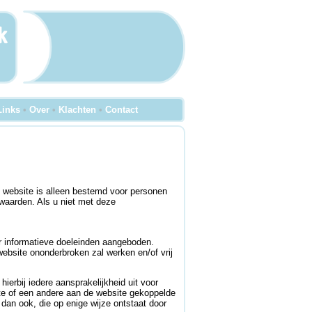
Links
•
Over
•
Klachten
•
Contact
 website is alleen bestemd voor personen
rwaarden. Als u niet met deze
r informatieve doeleinden aangeboden.
website ononderbroken zal werken en/of vrij
erbij iedere aansprakelijkheid uit voor
site of een andere aan de website gekoppelde
 dan ook, die op enige wijze ontstaat door