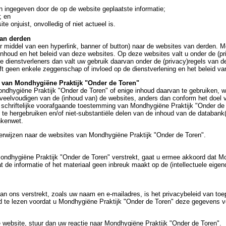
jn ingegeven door de op de website geplaatste informatie;
; en
te onjuist, onvolledig of niet actueel is.
van derden
or middel van een hyperlink, banner of button) naar de websites van derden. 
houd en het beleid van deze websites. Op deze websites valt u onder de (priv
 dienstverleners dan valt uw gebruik daarvan onder de (privacy)regels van de
t geen enkele zeggenschap of invloed op de dienstverlening en het beleid va
s van Mondhygiëne Praktijk "Onder de Toren"
ondhygiëne Praktijk "Onder de Toren" of enige inhoud daarvan te gebruiken, 
erveelvoudigen van de (inhoud van) de websites, anders dan conform het doel 
r schriftelijke voorafgaande toestemming van Mondhygiëne Praktijk "Onder de
 te hergebruiken en/of niet-substantiële delen van de inhoud van de databank
nkenwet.
verwijzen naar de websites van Mondhygiëne Praktijk "Onder de Toren".
 Mondhygiëne Praktijk "Onder de Toren" verstrekt, gaat u ermee akkoord dat M
 de informatie of het materiaal geen inbreuk maakt op de (intellectuele eig
n ons verstrekt, zoals uw naam en e-mailadres, is het privacybeleid van to
 te lezen voordat u Mondhygiëne Praktijk "Onder de Toren" deze gegevens ve
e website, stuur dan uw reactie naar Mondhygiëne Praktijk "Onder de Toren".