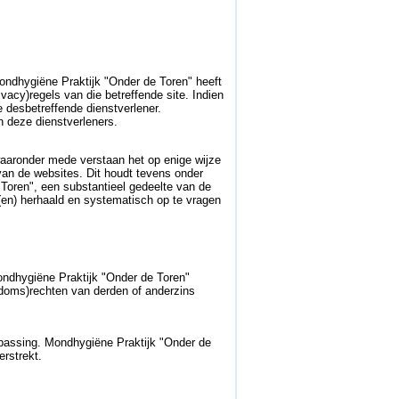
Mondhygiëne Praktijk "Onder de Toren" heeft
acy)regels van die betreffende site. Indien
 desbetreffende dienstverlener.
n deze dienstverleners.
waaronder mede verstaan het op enige wijze
van de websites. Dit houdt tevens onder
 Toren", een substantieel gedeelte van de
(en) herhaald en systematisch op te vragen
ondhygiëne Praktijk "Onder de Toren"
endoms)rechten van derden of anderzins
epassing. Mondhygiëne Praktijk "Onder de
rstrekt.