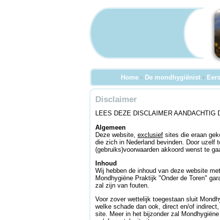
Home
•
De mondhygiënist
•
Eers
Disclaimer
LEES DEZE DISCLAIMER AANDACHTIG 
Algemeen
Deze website,
exclusief
sites die eraan gek
die zich in Nederland bevinden. Door uzelf 
(gebruiks)voorwaarden akkoord wenst te gaa
Inhoud
Wij hebben de inhoud van deze website met 
Mondhygiëne Praktijk "Onder de Toren" garan
zal zijn van fouten.
Voor zover wettelijk toegestaan sluit Mondh
welke schade dan ook, direct en/of indirect
site. Meer in het bijzonder zal Mondhygiëne