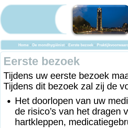
Home
•
De mondhygiënist
•
Eerste bezoek
•
Praktijkvoorwaar
Eerste bezoek
Tijdens uw eerste bezoek maa
Tijdens dit bezoek zal zij de
Het doorlopen van uw medi
de risico’s van het dragen
hartkleppen, medicatiegebr