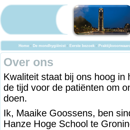
Home
•
De mondhygiënist
•
Eerste bezoek
•
Praktijkvoorwaar
Over ons
Kwaliteit staat bij ons hoog i
de tijd voor de patiënten om 
doen.
Ik, Maaike Goossens, ben sin
Hanze Hoge School te Groning