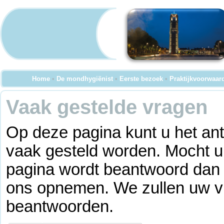
Home
•
De mondhygiënist
•
Eerste bezoek
•
Praktijkvoorwaar
Vaak gestelde vragen
Op deze pagina kunt u het an
vaak gesteld worden. Mocht u
pagina wordt beantwoord dan ku
ons opnemen. We zullen uw vr
beantwoorden.