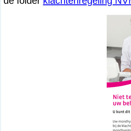
de folder
klachtenregeling N