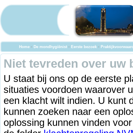
Home
•
De mondhygiënist
•
Eerste bezoek
•
Praktijkvoorwaar
Niet tevreden over uw
U staat bij ons op de eerste 
situaties voordoen waarover u
een klacht wilt indien. U kunt 
kunnen zoeken naar een oplo
oplossing kunnen vinden voor 