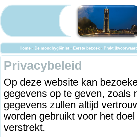
Home
•
De mondhygiënist
•
Eerste bezoek
•
Praktijkvoorwaar
Privacybeleid
Op deze website kan bezoeke
gegevens op te geven, zoals 
gegevens zullen altijd vertro
worden gebruikt voor het doel
verstrekt.