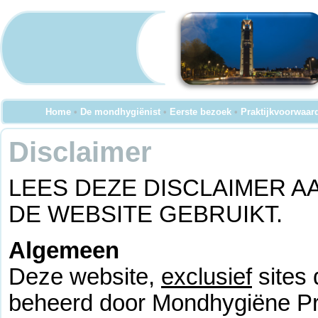
Home
•
De mondhygiënist
•
Eerste bezoek
•
Praktijkvoorwaar
Disclaimer
LEES DEZE DISCLAIMER 
DE WEBSITE GEBRUIKT.
Algemeen
Deze website,
exclusief
sites 
beheerd door Mondhygiëne Pra