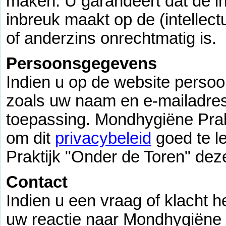
maken. U garandeert dat de in
inbreuk maakt op de (intellec
of anderzins onrechtmatig is.
Persoonsgegevens
Indien u op de website perso
zoals uw naam en e-mailadres,
toepassing. Mondhygiëne Prak
om dit
privacybeleid
goed te l
Praktijk "Onder de Toren" dez
Contact
Indien u een vraag of klacht h
uw reactie naar Mondhygiëne P