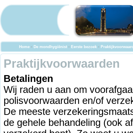
Home
•
De mondhygiënist
•
Eerste bezoek
•
Praktijkvoorwaar
Praktijkvoorwaarden
Betalingen
Wij raden u aan om voorafgaa
polisvoorwaarden en/of verze
De meeste verzekeringsmaats
de gehele behandeling (ook af