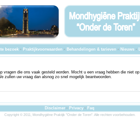
te bezoek
•
Praktijkvoorwaarden
•
Behandelingen & tarieven
•
Nieuws
•
op vragen die ons vaak gesteld worden. Mocht u een vraag hebben die niet op
 zullen uw vraag dan alsnog zo snel mogelijk beantwoorden.
Disclaimer
•
Privacy
•
Faq
Copyright © 2011, Mondhygiëne Praktijk "Onder de Toren". Alle rechten voorbehouden.