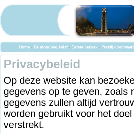
Home
•
De mondhygiënist
•
Eerste bezoek
•
Praktijkvoorwaar
Privacybeleid
Op deze website kan bezoeke
gegevens op te geven, zoals 
gegevens zullen altijd vertro
worden gebruikt voor het doel
verstrekt.