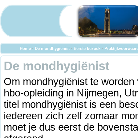
Home
•
De mondhygiënist
•
Eerste bezoek
•
Praktijkvoorwaar
De mondhygiënist
Om mondhygiënist te worden v
hbo-opleiding in Nijmegen, U
titel mondhygiënist is een besc
iedereen zich zelf zomaar mo
moet je dus eerst de bovenst