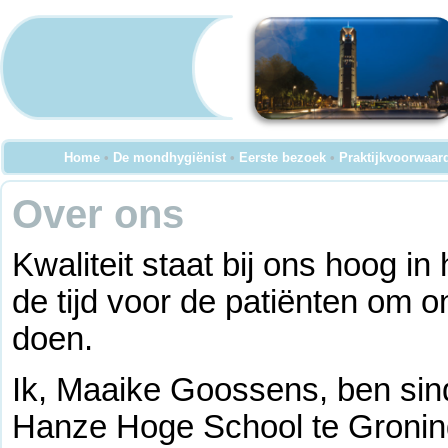
Home
•
De mondhygiënist
•
Eerste bezoek
•
Praktijkvoorwaar
Over ons
Kwaliteit staat bij ons hoog i
de tijd voor de patiënten om 
doen.
Ik, Maaike Goossens, ben sin
Hanze Hoge School te Groning