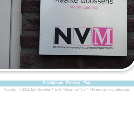
Disclaimer
•
Privacy
•
Faq
Copyright © 2011, Mondhygiëne Praktijk "Onder de Toren". Alle rechten voorbehouden.