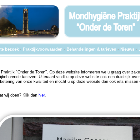
te bezoek
•
Praktijkvoorwaarden
•
Behandelingen & tarieven
•
Nieuws
•
aktijk "Onder de Toren". Op deze website informeren we u graag over zaken
behorende tarieven. Uiteraard vindt u op deze website ook een duidelijk ove
rbetering van onze kwaliteit en mocht u op deze website dan ook iets missen of
wat wij doen? Klik dan
hier
.