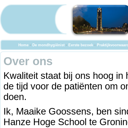
Home
•
De mondhygiënist
•
Eerste bezoek
•
Praktijkvoorwaar
Over ons
Kwaliteit staat bij ons hoog i
de tijd voor de patiënten om 
doen.
Ik, Maaike Goossens, ben sin
Hanze Hoge School te Groning