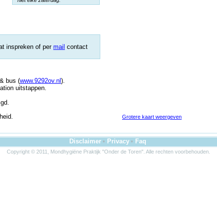
* niet elke zaterdag.
at inspreken of per
mail
contact
 & bus (
www.9292ov.nl
).
ation uitstappen.
igd.
heid.
Grotere kaart weergeven
Disclaimer
•
Privacy
•
Faq
Copyright © 2011, Mondhygiëne Praktijk "Onder de Toren". Alle rechten voorbehouden.