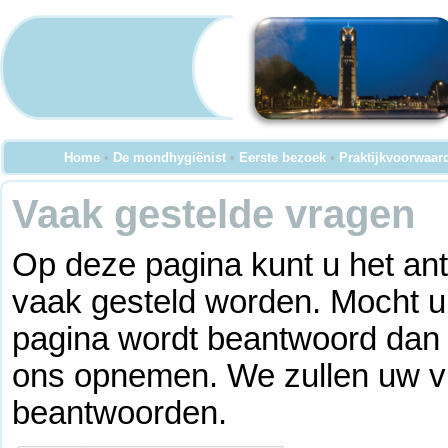
Home
•
De mondhygiënist
•
Eerste bezoek
•
Praktijkvoorwaar
Vaak gestelde vragen
Op deze pagina kunt u het an
vaak gesteld worden. Mocht u
pagina wordt beantwoord dan ku
ons opnemen. We zullen uw vr
beantwoorden.