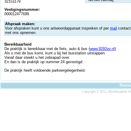
* niet elke zaterdag.
32151179
Vestigingsnummer:
000012477699
Afspraak maken:
Voor afspraken kunt u ons antwoordapparaat inspreken of per
mail
contact
met ons opnemen.
Bereikbaarheid
De praktijk is bereikbaar met de fiets, auto & bus (
www.9292ov.nl
).
Als u met de bus komt, kunt u bij het busstation uitstappen.
Vanaf daar steekt u het zebrapad over.
En dan is de praktijk op nummer 24 gevestigd.
De praktijk heeft voldoende parkeergelegenheid.
Discl
Copyright © 2011, Mondhygiëne Pra