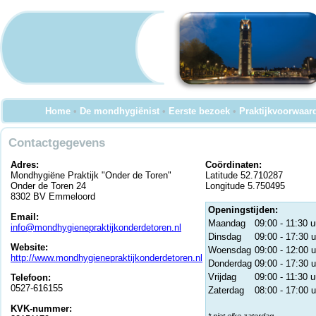
Home
•
De mondhygiënist
•
Eerste bezoek
•
Praktijkvoorwaar
Contactgegevens
Adres:
Coördinaten:
Mondhygiëne Praktijk "Onder de Toren"
Latitude 52.710287
Onder de Toren 24
Longitude 5.750495
8302 BV Emmeloord
Openingstijden:
Email:
Maandag
09:00 - 11:30 u
info@mondhygienepraktijkonderdetoren.nl
Dinsdag
09:00 - 17:30 u
Website:
Woensdag
09:00 - 12:00 u
http://www.mondhygienepraktijkonderdetoren.nl
Donderdag
09:00 - 17:30 u
Vrijdag
09:00 - 11:30 u
Telefoon:
0527-616155
Zaterdag
08:00 - 17:00 u
KVK-nummer: