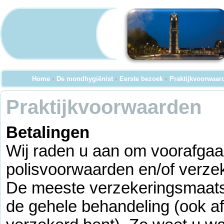
Home
•
De mondhygiënist
•
Eerste bezoek
•
Praktijkvoorwaar
Praktijkvoorwaarden
Betalingen
Wij raden u aan om voorafgaa
polisvoorwaarden en/of verze
De meeste verzekeringsmaats
de gehele behandeling (ook af